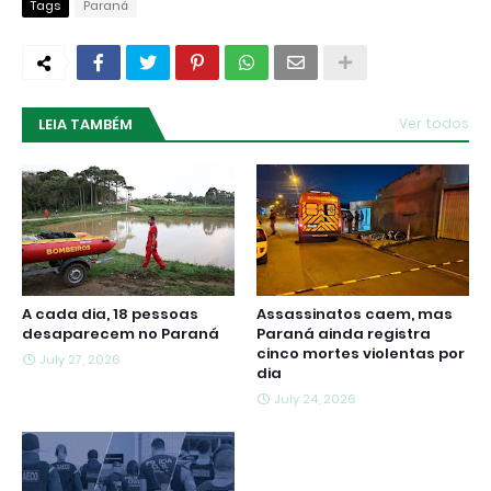
Tags
Paraná
LEIA TAMBÉM
Ver todos
A cada dia, 18 pessoas
Assassinatos caem, mas
desaparecem no Paraná
Paraná ainda registra
cinco mortes violentas por
July 27, 2026
dia
July 24, 2026