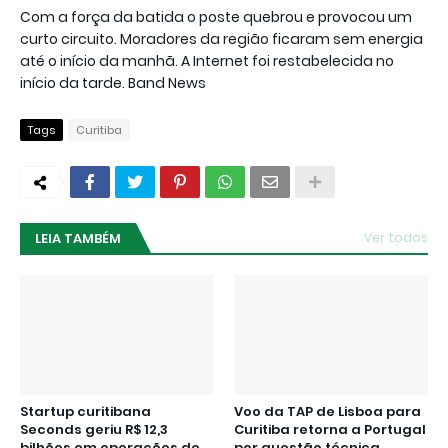
Com a força da batida o poste quebrou e provocou um
curto circuito. Moradores da região ficaram sem energia
até o início da manhã. A Internet foi restabelecida no
início da tarde. Band News
Tags
Curitiba
LEIA TAMBÉM
Ver todos
Startup curitibana
Voo da TAP de Lisboa para
Seconds geriu R$ 12,3
Curitiba retorna a Portugal
bilhões em operações de
por questão técnica