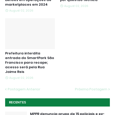
marketplaces em 2024
August 02, 2026
August 02, 2026
Prefeitura interdita
entrada do SmartPark São
Francisco para recape;
acesso será pela Rua
Jaime Reis
August 02, 2026
Postagem Anterior
Próxima Postagem
RECENTES
MPPR denuncia grupo de 15 policiais e ex-