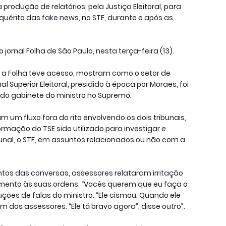
produção de relatórios, pela Justiça Eleitoral, para
quérito das fake news, no STF, durante e após as
ornal Folha de São Paulo, nesta terça-feira (13).
is a Folha teve acesso, mostram como o setor de
Superior Eleitoral, presidido à época por Moraes, foi
do gabinete do ministro no Supremo.
 um fluxo fora do rito envolvendo os dois tribunais,
mação do TSE sido utilizado para investigar e
bunal, o STF, em assuntos relacionados ou não com a
tos das conversas, assessores relataram irritação
ento às suas ordens. “Vocês querem que eu faça o
ões de falas do ministro. “Ele cismou. Quando ele
dos assessores. “Ele tá bravo agora”, disse outro”.