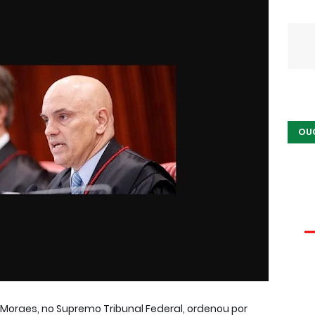
OU
 Moraes, no Supremo Tribunal Federal, ordenou por