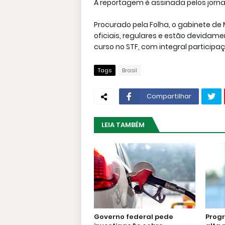
A reportagem é assinada pelos jorna
Procurado pela Folha, o gabinete d
oficiais, regulares e estão devida
curso no STF, com integral particip
Tags
Brasil
Compartilhar
LEIA TAMBÉM
Governo federal pede
Progr