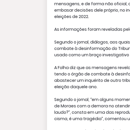
mensagens, e de forma não oficial, a 
embasar decisões dele próprio, no in
eleições de 2022.
As informações foram reveladas pelo j
Segundo o jornal, diálogos, aos qua
combate à desinformação do Tribunal 
usado como um braço investigativo 
A Folha diz que as mensagens revelam
tendo o órgão de combate à desinfor
abastecer um inquérito de outro tri
eleição daquele ano.
Segundo o jornal, “em alguns momen
de Moraes com a demora no atendim
laudo?”, consta em uma das reproduç
cisma, é uma tragédia”, comentou um 