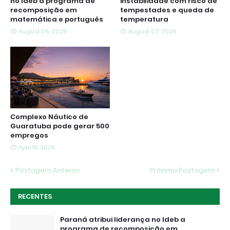
no Ideb a programa de
instabilidade com risco de
recomposição em
tempestades e queda de
matemática e português
temperatura
August 06, 2026
August 03, 2026
Complexo Náutico de
Guaratuba pode gerar 500
empregos
April 18, 2026
Postagem Anterior
Próxima Postagem
RECENTES
Paraná atribui liderança no Ideb a
programa de recomposição em