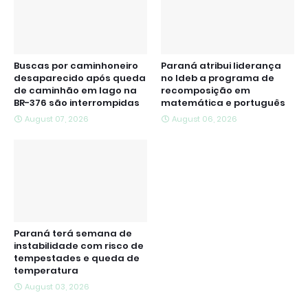
Buscas por caminhoneiro
Paraná atribui liderança
desaparecido após queda
no Ideb a programa de
de caminhão em lago na
recomposição em
BR-376 são interrompidas
matemática e português
August 07, 2026
August 06, 2026
Paraná terá semana de
instabilidade com risco de
tempestades e queda de
temperatura
August 03, 2026