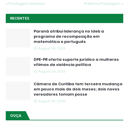
Postagem Anterior
Próxima Postagem
RECENTES
Paraná atribui liderança no Ideb a
programa de recomposição em
matemática e português
August 06, 2026
DPE-PR oferta suporte jurídico a mulheres
vítimas de violência política
August 06, 2026
Câmara de Curitiba tem terceira mudança
em pouco mais de dois meses; dois novos
vereadores tomam posse
August 03, 2026
OUÇA