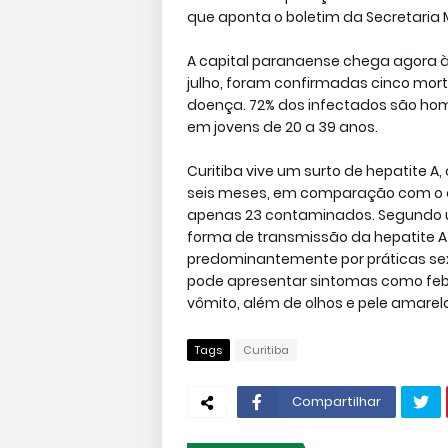
que aponta o boletim da Secretaria
A capital paranaense chega agora à 
julho, foram confirmadas cinco mor
doença. 72% dos infectados são hom
em jovens de 20 a 39 anos.
Curitiba vive um surto de hepatite
seis meses, em comparação com o a
apenas 23 contaminados. Segundo um
forma de transmissão da hepatite A
predominantemente por práticas sexu
pode apresentar sintomas como febre
vômito, além de olhos e pele amare
Tags
Curitiba
Compartilhar