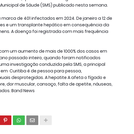
 Municipal de Sáude (SMS) publicado nesta semana.
marca de 401 infectados em 2024. De janeiro a 12 de
tes e um transplante hepático em consequência da
ens. A doença foi registrada com mais frequência
 A, com um aumento de mais de 1000% dos casos em
no passado inteiro, quando foram notificados
a investigação conduzida pela SMS, a principal
 em Curitiba é de pessoa para pessoa,
ais desprotegidas. A hepatite A afeta o fígado e
, dor muscular, cansaço, falta de apetite, náuseas,
lados. Band News