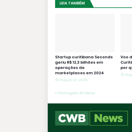
LEIA TAMBÉM
Startup curitibana Seconds
Voo d
geriu R$ 12,3 bilhões em
Curit
operações de
por q
marketplaces em 2024
Aug
August 02, 2026
Postagem Anterior