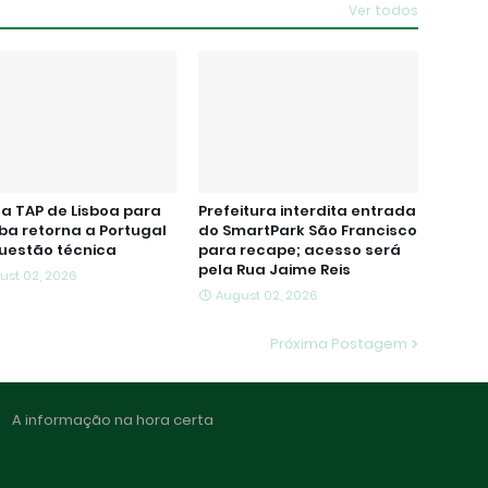
Ver todos
a TAP de Lisboa para
Prefeitura interdita entrada
iba retorna a Portugal
do SmartPark São Francisco
uestão técnica
para recape; acesso será
pela Rua Jaime Reis
ust 02, 2026
August 02, 2026
Próxima Postagem
A informação na hora certa