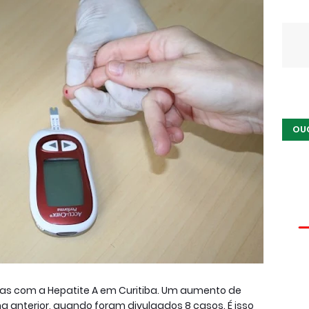
OU
s com a Hepatite A em Curitiba. Um aumento de
nterior, quando foram divulgados 8 casos. É isso