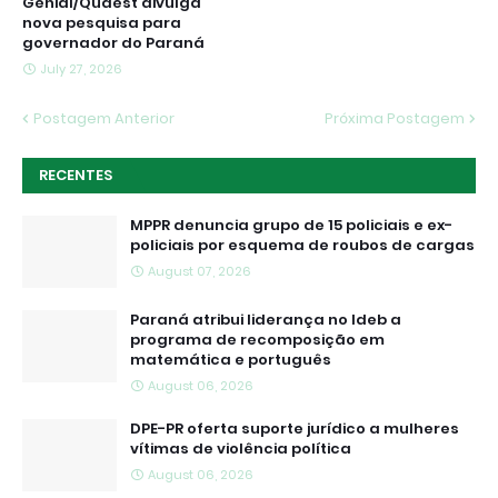
Genial/Quaest divulga
nova pesquisa para
governador do Paraná
July 27, 2026
Postagem Anterior
Próxima Postagem
RECENTES
MPPR denuncia grupo de 15 policiais e ex-
policiais por esquema de roubos de cargas
August 07, 2026
Paraná atribui liderança no Ideb a
programa de recomposição em
matemática e português
August 06, 2026
DPE-PR oferta suporte jurídico a mulheres
vítimas de violência política
August 06, 2026