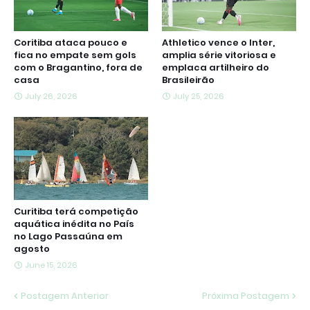
Coritiba ataca pouco e
Athletico vence o Inter,
fica no empate sem gols
amplia série vitoriosa e
com o Bragantino, fora de
emplaca artilheiro do
casa
Brasileirão
July 26, 2026
July 25, 2026
Curitiba terá competição
aquática inédita no País
no Lago Passaúna em
agosto
June 15, 2026
Postagem Anterior
Próxima Postagem