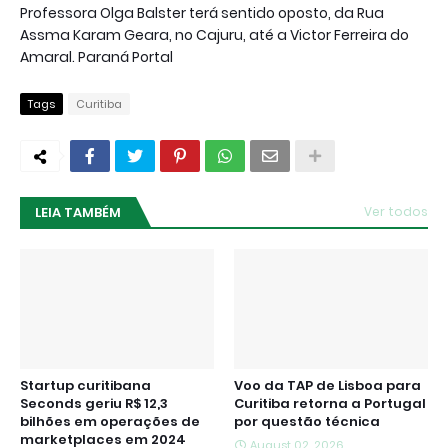
Professora Olga Balster terá sentido oposto, da Rua
Assma Karam Geara, no Cajuru, até a Victor Ferreira do
Amaral. Paraná Portal
Tags
Curitiba
LEIA TAMBÉM
Ver todos
Startup curitibana
Voo da TAP de Lisboa para
Seconds geriu R$ 12,3
Curitiba retorna a Portugal
bilhões em operações de
por questão técnica
marketplaces em 2024
August 02, 2026