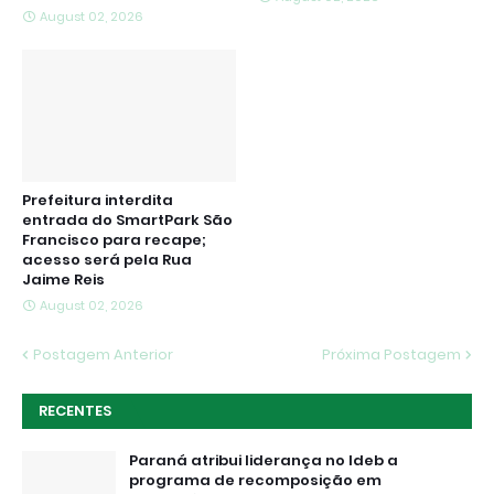
August 02, 2026
Prefeitura interdita
entrada do SmartPark São
Francisco para recape;
acesso será pela Rua
Jaime Reis
August 02, 2026
Postagem Anterior
Próxima Postagem
RECENTES
Paraná atribui liderança no Ideb a
programa de recomposição em