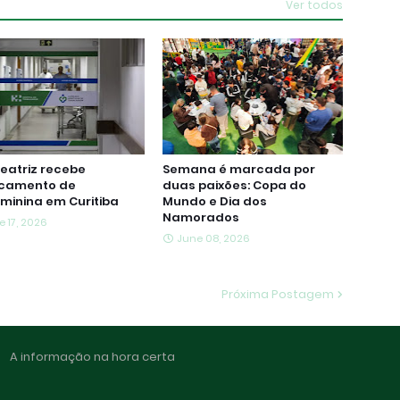
Ver todos
eatriz recebe
Semana é marcada por
camento de
duas paixões: Copa do
aminina em Curitiba
Mundo e Dia dos
Namorados
e 17, 2026
June 08, 2026
Próxima Postagem
A informação na hora certa