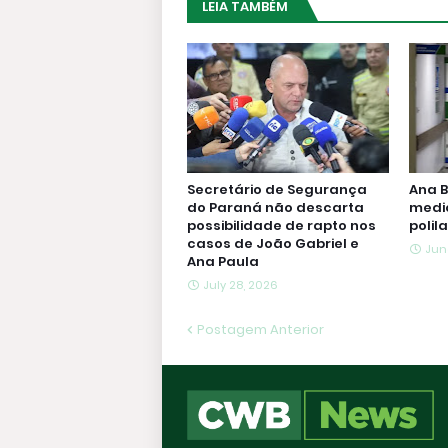
LEIA TAMBÉM
Secretário de Segurança
Ana B
do Paraná não descarta
medi
possibilidade de rapto nos
polil
casos de João Gabriel e
Jun
Ana Paula
July 28, 2026
Postagem Anterior