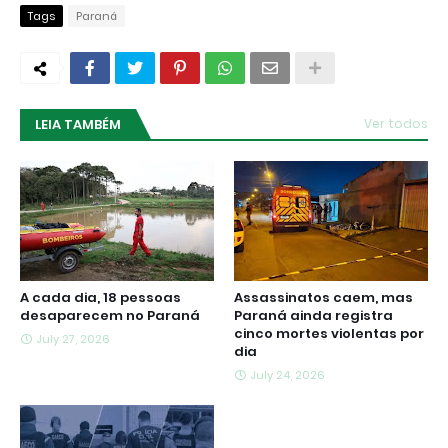
Tags
Paraná
LEIA TAMBÉM
Ver todos
A cada dia, 18 pessoas
Assassinatos caem, mas
desaparecem no Paraná
Paraná ainda registra
cinco mortes violentas por
July 27, 2026
dia
July 24, 2026