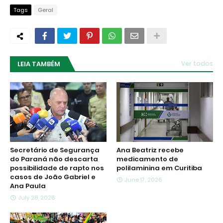
Tags
Geral
LEIA TAMBÉM
Ver todos
Secretário de Segurança
Ana Beatriz recebe
do Paraná não descarta
medicamento de
possibilidade de rapto nos
polilaminina em Curitiba
casos de João Gabriel e
June 17, 2026
Ana Paula
July 28, 2026