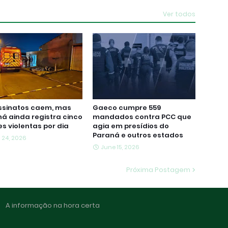
Ver todos
ssinatos caem, mas
Gaeco cumpre 559
á ainda registra cinco
mandados contra PCC que
s violentas por dia
agia em presídios do
Paraná e outros estados
 24, 2026
June 15, 2026
Próxima Postagem
A informação na hora certa