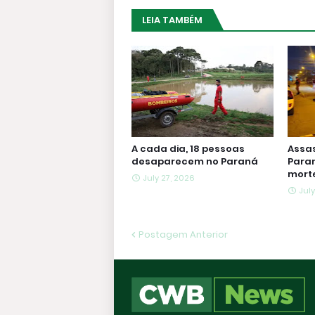
LEIA TAMBÉM
A cada dia, 18 pessoas
Assa
desaparecem no Paraná
Paran
morte
July 27, 2026
July
Postagem Anterior