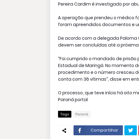
Pereira Cardim é investigado por ab
A operação que prendeu o médico foi
foram apreendidos documentos e um 
De acordo com a delegada Paloma Go
devem ser concluídas até a próxima 
“Foi cumprido o mandado de prisão pr
Estadual de Maringá. No momento da
procedimento e o número cresceu de 
conta com 36 vítimas”, disse em entr
O processo, que teve início há oito 
Paraná portal
Tags
Paraná
Compartilhar