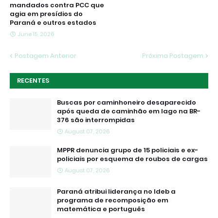
mandados contra PCC que
agia em presídios do
Paraná e outros estados
June 15, 2026
Postagem Anterior
Próxima Postagem
RECENTES
Buscas por caminhoneiro desaparecido
após queda de caminhão em lago na BR-
376 são interrompidas
August 07, 2026
MPPR denuncia grupo de 15 policiais e ex-
policiais por esquema de roubos de cargas
August 07, 2026
Paraná atribui liderança no Ideb a
programa de recomposição em
matemática e português