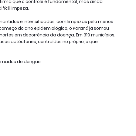
afirma que o controle é fundamental, mas ainda
fícil limpeza.
 mantidos e intensificados, com limpezas pelo menos
começo do ano epidemiológico, o Paraná já somou
mortes em decorrência da doença. Em 319 municípios,
sos autóctones, contraídos no próprio, o que
irmados de dengue: