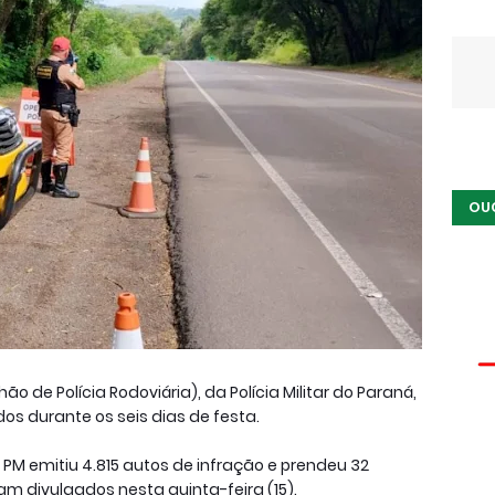
OU
 de Polícia Rodoviária), da Polícia Militar do Paraná,
os durante os seis dias de festa.
 a PM emitiu 4.815 autos de infração e prendeu 32
m divulgados nesta quinta-feira (15).