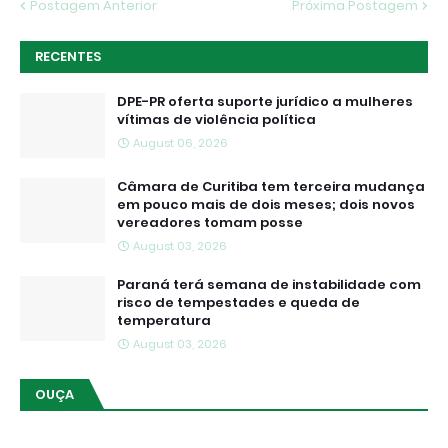
Postagem Anterior
Próxima Postagem
RECENTES
DPE-PR oferta suporte jurídico a mulheres
vítimas de violência política
August 06, 2026
Câmara de Curitiba tem terceira mudança
em pouco mais de dois meses; dois novos
vereadores tomam posse
August 03, 2026
Paraná terá semana de instabilidade com
risco de tempestades e queda de
temperatura
August 03, 2026
OUÇA