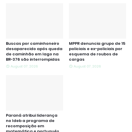
Buscas por caminhoneiro
MPPR denuncia grupo de 15
desaparecido após queda
policiais e ex-policiais por
de caminhão em lago na
esquema de roubos de
BR-376 são interrompidas
cargas
August 07, 2026
August 07, 2026
Paraná atribui liderança
no Ideb a programa de
recomposição em
matemática e português