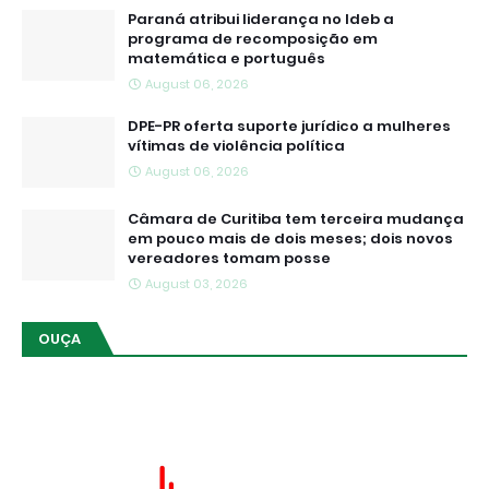
Paraná atribui liderança no Ideb a
programa de recomposição em
matemática e português
August 06, 2026
DPE-PR oferta suporte jurídico a mulheres
vítimas de violência política
August 06, 2026
Câmara de Curitiba tem terceira mudança
em pouco mais de dois meses; dois novos
vereadores tomam posse
August 03, 2026
OUÇA