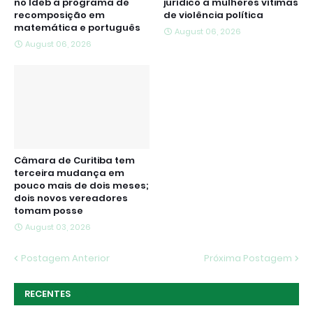
no Ideb a programa de
jurídico a mulheres vítimas
recomposição em
de violência política
matemática e português
August 06, 2026
August 06, 2026
Câmara de Curitiba tem
terceira mudança em
pouco mais de dois meses;
dois novos vereadores
tomam posse
August 03, 2026
Postagem Anterior
Próxima Postagem
RECENTES