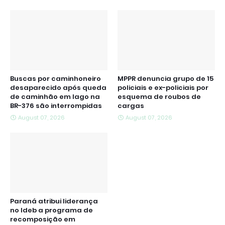
Buscas por caminhoneiro
MPPR denuncia grupo de 15
desaparecido após queda
policiais e ex-policiais por
de caminhão em lago na
esquema de roubos de
BR-376 são interrompidas
cargas
August 07, 2026
August 07, 2026
Paraná atribui liderança
no Ideb a programa de
recomposição em