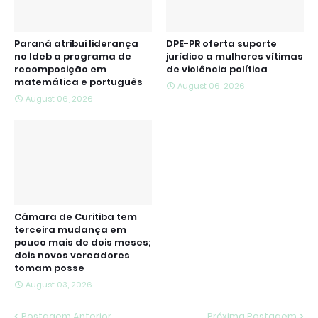
Paraná atribui liderança
DPE-PR oferta suporte
no Ideb a programa de
jurídico a mulheres vítimas
recomposição em
de violência política
matemática e português
August 06, 2026
August 06, 2026
Câmara de Curitiba tem
terceira mudança em
pouco mais de dois meses;
dois novos vereadores
tomam posse
August 03, 2026
Postagem Anterior
Próxima Postagem