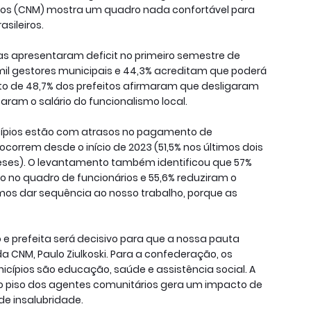
ios (CNM) mostra um quadro nada confortável para
sileiros.
ras apresentaram deficit no primeiro semestre de
 mil gestores municipais e 44,3% acreditam que poderá
rto de 48,7% dos prefeitos afirmaram que desligaram
saram o salário do funcionalismo local.
ípios estão com atrasos no pagamento de
correm desde o início de 2023 (51,5% nos últimos dois
eses). O levantamento também identificou que 57%
 no quadro de funcionários e 55,6% reduziram o
os dar sequência ao nosso trabalho, porque as
e prefeita será decisivo para que a nossa pauta
a CNM, Paulo Ziulkoski. Para a confederação, os
cípios são educação, saúde e assistência social. A
 piso dos agentes comunitários gera um impacto de
 de insalubridade.