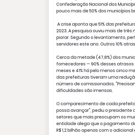
Confederação Nacional dos Municíp
pouco mais de 50% dos municípios bra
A crise aponta que 51% das prefeitu
2023. A pesquisa ouviu mais de três
piorar. Segundo o levantamento, pe
servidores este ano. Outros 10% atra
Cerca da metade (47,8%) dos munic
fornecedores — 90% desses atrasos o
meses e 41% há pelo menos cinco m
das prefeituras tiveram uma redução
número de comissionados. "Precisam
dificuldades são imensas.
O comparecimento de cada prefeito 
possa avançar", pediu o presidente d
setores que mais preocupam os muni
entidade alega que o pagamento do
R$ 1,2 bilhão apenas com o adicional