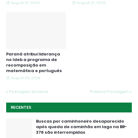
August 07, 2026
August 07, 2026
Paraná atribui liderança
no Ideb a programa de
recomposição em
matemática e português
August 06, 2026
Postagem Anterior
Próxima Postagem
RECENTES
Buscas por caminhoneiro desaparecido
após queda de caminhão em lago na BR-
376 são interrompidas