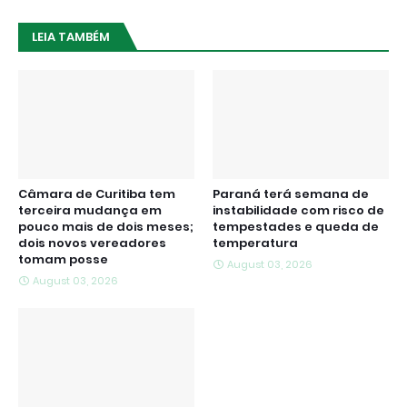
LEIA TAMBÉM
Câmara de Curitiba tem
Paraná terá semana de
terceira mudança em
instabilidade com risco de
pouco mais de dois meses;
tempestades e queda de
dois novos vereadores
temperatura
tomam posse
August 03, 2026
August 03, 2026