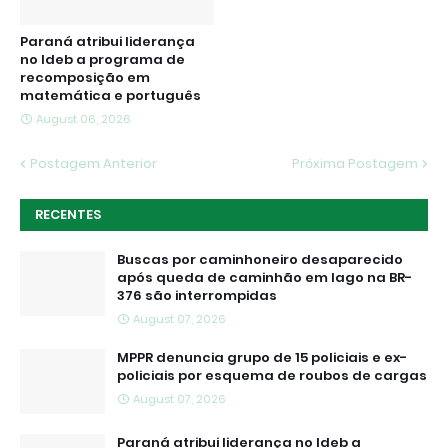
Paraná atribui liderança
no Ideb a programa de
recomposição em
matemática e português
August 06, 2026
Postagem Anterior
Próxima Postagem
RECENTES
Buscas por caminhoneiro desaparecido
após queda de caminhão em lago na BR-
376 são interrompidas
August 07, 2026
MPPR denuncia grupo de 15 policiais e ex-
policiais por esquema de roubos de cargas
August 07, 2026
Paraná atribui liderança no Ideb a