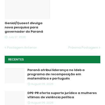
Genial/Quaest divulga
nova pesquisa para
governador do Paraná
July 27, 2026
Postagem Anterior
Próxima Postagem
RECENTES
Paraná atribui liderança no Ideb a
programa de recomposição em
matemática e português
August 06, 2026
DPE-PR oferta suporte jurídico a mulheres
vítimas de violência política
August 06, 2026