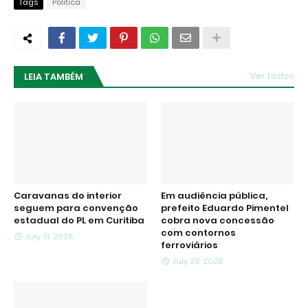
Tags
Politica
LEIA TAMBÉM
Ver todos
Caravanas do interior
Em audiência pública,
seguem para convenção
prefeito Eduardo Pimentel
estadual do PL em Curitiba
cobra nova concessão
com contornos
July 31, 2026
ferroviários
July 28, 2026