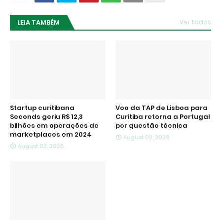
LEIA TAMBÉM
Ver todos
Startup curitibana
Voo da TAP de Lisboa para
Seconds geriu R$ 12,3
Curitiba retorna a Portugal
bilhões em operações de
por questão técnica
marketplaces em 2024
August 02, 2026
August 02, 2026