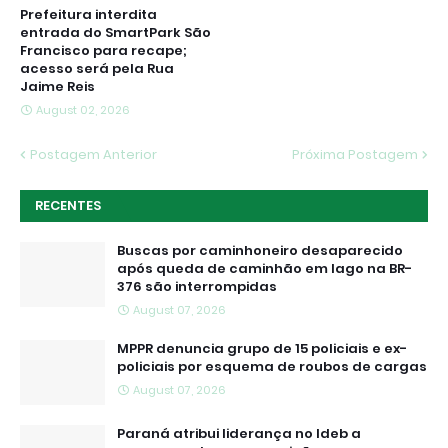
Prefeitura interdita
entrada do SmartPark São
Francisco para recape;
acesso será pela Rua
Jaime Reis
August 02, 2026
Postagem Anterior
Próxima Postagem
RECENTES
Buscas por caminhoneiro desaparecido
após queda de caminhão em lago na BR-
376 são interrompidas
August 07, 2026
MPPR denuncia grupo de 15 policiais e ex-
policiais por esquema de roubos de cargas
August 07, 2026
Paraná atribui liderança no Ideb a