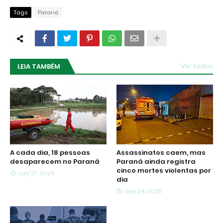
Tags
Paraná
LEIA TAMBÉM
Ver todos
A cada dia, 18 pessoas
Assassinatos caem, mas
desaparecem no Paraná
Paraná ainda registra
cinco mortes violentas por
July 27, 2026
dia
July 24, 2026