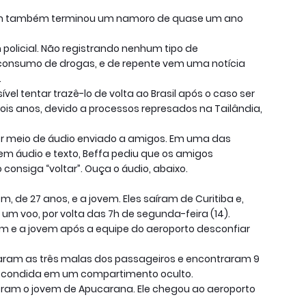
em também terminou um namoro de quase um ano
olicial. Não registrando nenhum tipo de
onsumo de drogas, e de repente vem uma notícia
.
el tentar trazê-lo de volta ao Brasil após o caso ser
ois anos, devido a processos represados na Tailândia,
por meio de áudio enviado a amigos. Em uma das
 áudio e texto, Beffa pediu que os amigos
consiga “voltar”. Ouça o áudio, abaixo.
 de 27 anos, e a jovem. Eles saíram de Curitiba e,
m voo, por volta das 7h de segunda-feira (14).
 e a jovem após a equipe do aeroporto desconfiar
taram as três malas dos passageiros e encontraram 9
escondida em um compartimento oculto.
eram o jovem de Apucarana. Ele chegou ao aeroporto