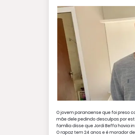
O jovem paranaense que foi preso c
mãe dele pedindo desculpas por estar
família disse que Jordi Beffa havia i
O rapaz tem 24 anos e é morador de A