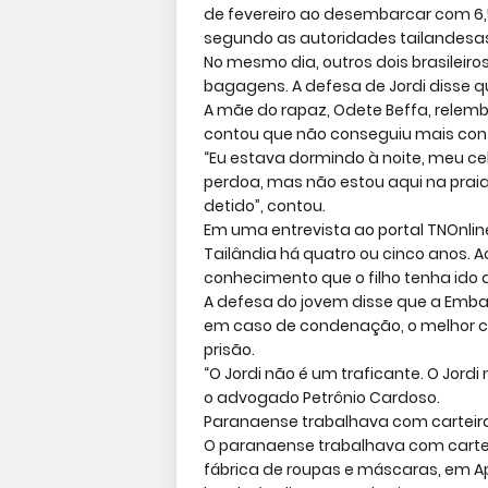
de fevereiro ao desembarcar com 6,5
segundo as autoridades tailandesa
No mesmo dia, outros dois brasilei
bagagens. A defesa de Jordi disse q
A mãe do rapaz, Odete Beffa, relembr
contou que não conseguiu mais con
“Eu estava dormindo à noite, meu cel
perdoa, mas não estou aqui na praia, 
detido”, contou.
Em uma entrevista ao portal TNOnline
Tailândia há quatro ou cinco anos. A
conhecimento que o filho tenha ido a
A defesa do jovem disse que a Embai
em caso de condenação, o melhor ce
prisão.
“O Jordi não é um traficante. O Jordi
o advogado Petrônio Cardoso.
Paranaense trabalhava com carteir
O paranaense trabalhava com cart
fábrica de roupas e máscaras, em Ap