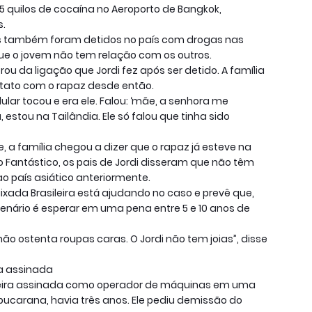
 quilos de cocaína no Aeroporto de Bangkok,
s.
ros também foram detidos no país com drogas nas
ue o jovem não tem relação com os outros.
ou da ligação que Jordi fez após ser detido. A família
tato com o rapaz desde então.
ular tocou e era ele. Falou: ‘mãe, a senhora me
estou na Tailândia. Ele só falou que tinha sido
, a família chegou a dizer que o rapaz já esteve na
o Fantástico, os pais de Jordi disseram que não têm
o país asiático anteriormente.
xada Brasileira está ajudando no caso e prevê que,
nário é esperar em uma pena entre 5 e 10 anos de
 não ostenta roupas caras. O Jordi não tem joias”, disse
a assinada
eira assinada como operador de máquinas em uma
ucarana, havia três anos. Ele pediu demissão do