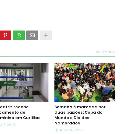
Ver todos
eatriz recebe
Semana é marcada por
camento de
duas paixões: Copa do
aminina em Curitiba
Mundo e Dia dos
Namorados
e 17, 2026
June 08, 2026