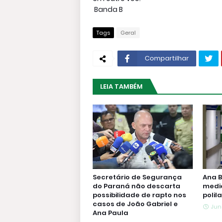
Banda B
Tags
Geral
Compartilhar
LEIA TAMBÉM
Secretário de Segurança
Ana B
do Paraná não descarta
medi
possibilidade de rapto nos
polil
casos de João Gabriel e
Jun
Ana Paula