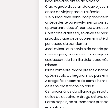
local três dias antes da viagem.
O advogado disse ainda que o jov
antes de viajar para a Tailândia.
“Ele nunca teve nenhuma passagem p
antecedente ou envolvimento com c
apavorante dessa”, contou Cardoso
Conforme a defesa, só deve ser possív
julgado, o que deve ocorrer em até d
por causa da pandemia.
Jordi avisou que havia sido detido 
mensagens, trocadas com amigos em
cuidassem da família dele, caso não 
Prisões
Primeiramente foram presos o homem,
após escalas, chegaram ao país em u
A droga foi encontrada com o homem
de itens mostrados no raio X.
Os funcionários da alfândega revis
quilos de cocaína. A droga estava 
Horas depois, as autoridades prend
em outro voo.