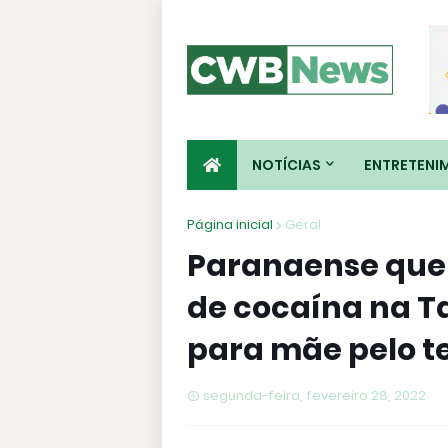
NOTÍCIAS
ENTRETENI
Página inicial
Geral
Paranaense que f
de cocaína na T
para mãe pelo t
segunda-feira, fevereiro 28, 2022