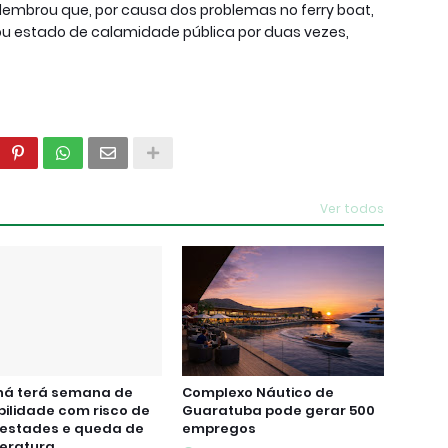
 lembrou que, por causa dos problemas no ferry boat,
ou estado de calamidade pública por duas vezes,
Ver todos
ná terá semana de
Complexo Náutico de
bilidade com risco de
Guaratuba pode gerar 500
estades e queda de
empregos
eratura