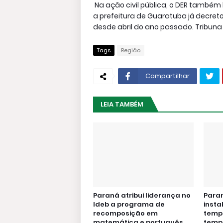
Na ação civil pública, o DER também
a prefeitura de Guaratuba já decret
desde abril do ano passado. Tribuna
Tags
Região
Compartilhar
LEIA TAMBÉM
Paraná atribui liderança no
Para
Ideb a programa de
insta
recomposição em
temp
matemática e português
temp