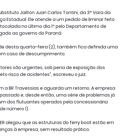
ubstituto Jailton Juan Carlos Tontini, da 3ª Vara da
iça Estadual. Ele atende a um pedido de liminar feito
otocolada no último dia 1º pelo Departamento de
igado ao governo do Paraná.
rde desta quarta-feira (2), também fica definida uma
a em caso de descumprimento.
utores são urgentes, sob pena de exposição dos
eto risco de acidentes”, escreveu o juiz.
m a BR Travessias e aguarda um retorno. A empresa
 passado e, desde então, uma série de problemas já
um dos flutuantes operados pela concessionária
de número 1).
 DER alegou que as estruturas do ferry boat estão em
ranças à empresa, sem resultado prático.