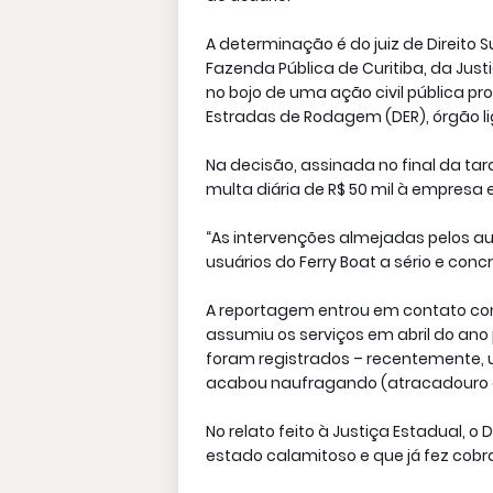
A determinação é do juiz de Direito S
Fazenda Pública de Curitiba, da Just
no bojo de uma ação civil pública pr
Estradas de Rodagem (DER), órgão l
Na decisão, assinada no final da ta
multa diária de R$ 50 mil à empres
“As intervenções almejadas pelos a
usuários do Ferry Boat a sério e concr
A reportagem entrou em contato co
assumiu os serviços em abril do ano
foram registrados – recentemente, 
acabou naufragando (atracadouro 
No relato feito à Justiça Estadual, o
estado calamitoso e que já fez cob