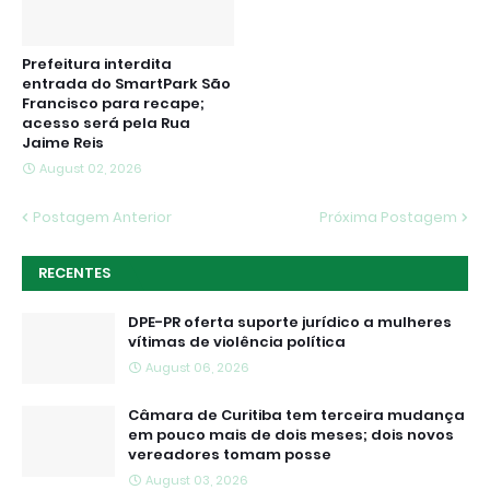
Prefeitura interdita
entrada do SmartPark São
Francisco para recape;
acesso será pela Rua
Jaime Reis
August 02, 2026
Postagem Anterior
Próxima Postagem
RECENTES
DPE-PR oferta suporte jurídico a mulheres
vítimas de violência política
August 06, 2026
Câmara de Curitiba tem terceira mudança
em pouco mais de dois meses; dois novos
vereadores tomam posse
August 03, 2026