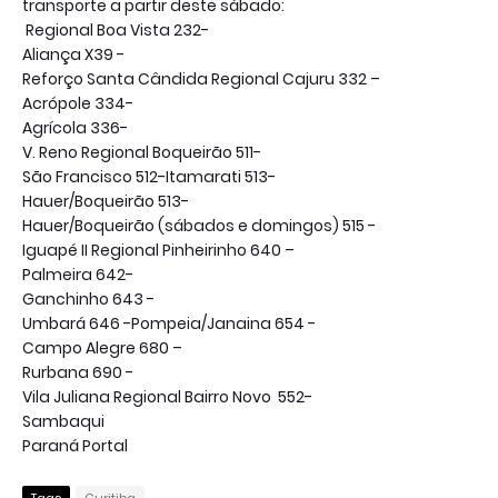
transporte a partir deste sábado:
Regional Boa Vista 232-
Aliança X39 -
Reforço Santa Cândida Regional Cajuru 332 –
Acrópole 334-
Agrícola 336-
V. Reno Regional Boqueirão 511-
São Francisco 512-Itamarati 513-
Hauer/Boqueirão 513-
Hauer/Boqueirão (sábados e domingos) 515 -
Iguapé II Regional Pinheirinho 640 –
Palmeira 642-
Ganchinho 643 -
Umbará 646 -Pompeia/Janaina 654 -
Campo Alegre 680 –
Rurbana 690 -
Vila Juliana Regional Bairro Novo 552-
Sambaqui
Paraná Portal
Tags
Curitiba