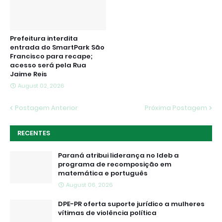
Prefeitura interdita
entrada do SmartPark São
Francisco para recape;
acesso será pela Rua
Jaime Reis
August 02, 2026
Postagem Anterior
Próxima Postagem
RECENTES
Paraná atribui liderança no Ideb a
programa de recomposição em
matemática e português
August 06, 2026
DPE-PR oferta suporte jurídico a mulheres
vítimas de violência política