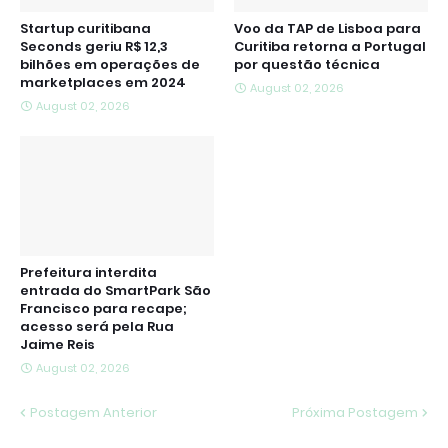
Startup curitibana
Voo da TAP de Lisboa para
Seconds geriu R$ 12,3
Curitiba retorna a Portugal
bilhões em operações de
por questão técnica
marketplaces em 2024
August 02, 2026
August 02, 2026
Prefeitura interdita
entrada do SmartPark São
Francisco para recape;
acesso será pela Rua
Jaime Reis
August 02, 2026
Postagem Anterior
Próxima Postagem