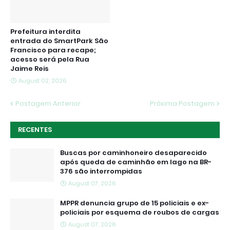
Prefeitura interdita
entrada do SmartPark São
Francisco para recape;
acesso será pela Rua
Jaime Reis
August 02, 2026
Postagem Anterior
Próxima Postagem
RECENTES
Buscas por caminhoneiro desaparecido
após queda de caminhão em lago na BR-
376 são interrompidas
August 07, 2026
MPPR denuncia grupo de 15 policiais e ex-
policiais por esquema de roubos de cargas
August 07, 2026