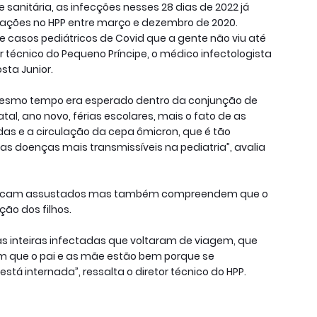
sanitária, as infecções nesses 28 dias de 2022 já
rmações no HPP entre março e dezembro de 2020.
casos pediátricos de Covid que a gente não viu até
r técnico do Pequeno Príncipe, o médico infectologista
osta Junior.
mesmo tempo era esperado dentro da conjunção de
l, ano novo, férias escolares, mais o fato de as
as e a circulação da cepa ômicron, que é tão
s doenças mais transmissíveis na pediatria”, avalia
is ficam assustados mas também compreendem que o
ção dos filhos.
s inteiras infectadas que voltaram de viagem, que
 em que o pai e as mãe estão bem porque se
tá internada”, ressalta o diretor técnico do HPP.