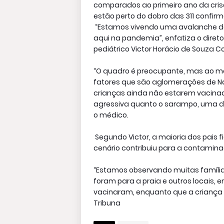
comparados ao primeiro ano da crise 
estão perto do dobro das 311 confi
“Estamos vivendo uma avalanche de 
aqui na pandemia”, enfatiza o direto
pediátrico Victor Horácio de Souza C
“O quadro é preocupante, mas ao 
fatores que são aglomerações de Nata
crianças ainda não estarem vacinad
agressiva quanto o sarampo, uma da
o médico.
Segundo Victor, a maioria dos pa
cenário contribuiu para a contamina
“Estamos observando muitas família
foram para a praia e outros locais,
vacinaram, enquanto que a criança es
Tribuna