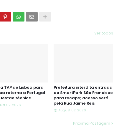
Ver todos
a TAP de Lisboa para
Prefeitura interdita entrada
iba retorna a Portugal
do SmartPark São Francisco
uestão técnica
para recape; acesso será
pela Rua Jaime Reis
ust 02, 2026
August 02, 2026
Próxima Postagem