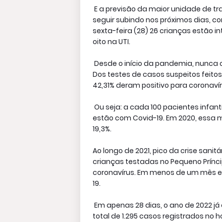
E a previsão da maior unidade de t
seguir subindo nos próximos dias, c
sexta-feira (28) 26 crianças estão i
oito na UTI.
Desde o início da pandemia, nunca o
Dos testes de casos suspeitos feitos 
42,31% deram positivo para coronavír
Ou seja: a cada 100 pacientes infant
estão com Covid-19. Em 2020, essa 
19,3%.
Ao longo de 2021, pico da crise sanit
crianças testadas no Pequeno Prínc
coronavírus. Em menos de um mês em
19.
Em apenas 28 dias, o ano de 2022 já
total de 1.295 casos registrados no h