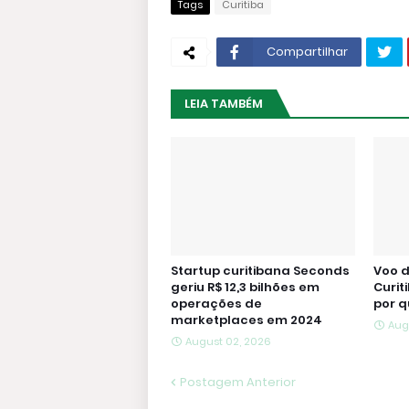
Tags
Curitiba
Compartilhar
LEIA TAMBÉM
Startup curitibana Seconds
Voo d
geriu R$ 12,3 bilhões em
Curit
operações de
por q
marketplaces em 2024
Aug
August 02, 2026
Postagem Anterior