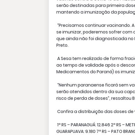
serão destinadas para primeira dose 
mantendo a imunização da população
“Precisamos continuar vacinando. 
se imunizar, poderemos sofrer com a
que ainda não foi diagnosticada no E
Preto.
A Sesa tem realizado de forma frac
ao tempo de validade após o desco
Medicamentos do Paraná) os imuniz
“Nenhum paranaense ficará sem vaci
serão atendidos dentro da sua capa
risco de perda de doses”, ressaltou B
Confira a distribuição das doses de
1ª RS – PARANAGUÁ: 12.846 2ª RS – METR
GUARAPUAVA: 9.180 7ª RS – PATO BRANC