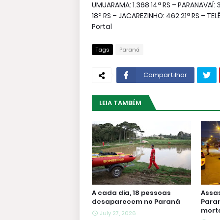
UMUARAMA: 1.368 14ª RS – PARANAVAÍ: 3
18ª RS – JACAREZINHO: 462 21ª RS – TE
Portal
Tags
Paraná
Compartilhar
LEIA TAMBÉM
A cada dia, 18 pessoas
Assa
desaparecem no Paraná
Paran
morte
July 27, 2026