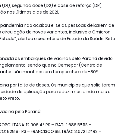
(D1), segunda dose (D2) e dose de reforço (DR),
 nos últimos dias de 2021.
A pandemia não acabou e, se as pessoas deixarem de
 circulação de novas variantes, inclusive a Ômicron,
stado”, alertou o secretário de Estado da Saúde, Beto
ionada os embarques de vacinas pelo Paraná devido
ngelamento, sendo que no Cemepar (Centro de
antes são mantidos em temperatura de -80º.
na por falta de doses. Os municípios que solicitarem
cidade de aplicação para reduzirmos ainda mais o
eto Preto.
 vacina pelo Paraná:
OPOLITANA: 12.906 4ª RS – IRATI: 1.686 5ª RS –
O: 828 8ª RS – FRANCISCO BELTRÃO: 3.672 12ª RS –