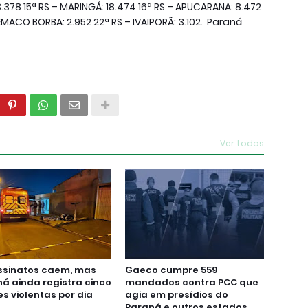
.378 15ª RS – MARINGÁ: 18.474 16ª RS – APUCARANA: 8.472
LÊMACO BORBA: 2.952 22ª RS – IVAIPORÃ: 3.102. Paraná
Ver todos
ssinatos caem, mas
Gaeco cumpre 559
á ainda registra cinco
mandados contra PCC que
s violentas por dia
agia em presídios do
Paraná e outros estados