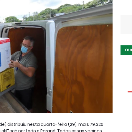
OU
e) distribuiu nesta quarta-feira (29), mais 79.326
/BioNTech por todo o Paraná. Todas essas vacinas