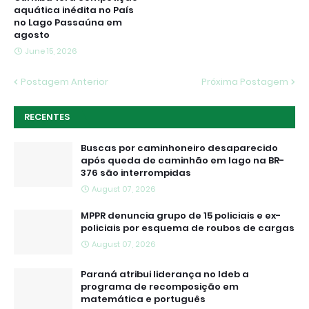
aquática inédita no País
no Lago Passaúna em
agosto
June 15, 2026
Postagem Anterior
Próxima Postagem
RECENTES
Buscas por caminhoneiro desaparecido
após queda de caminhão em lago na BR-
376 são interrompidas
August 07, 2026
MPPR denuncia grupo de 15 policiais e ex-
policiais por esquema de roubos de cargas
August 07, 2026
Paraná atribui liderança no Ideb a
programa de recomposição em
matemática e português