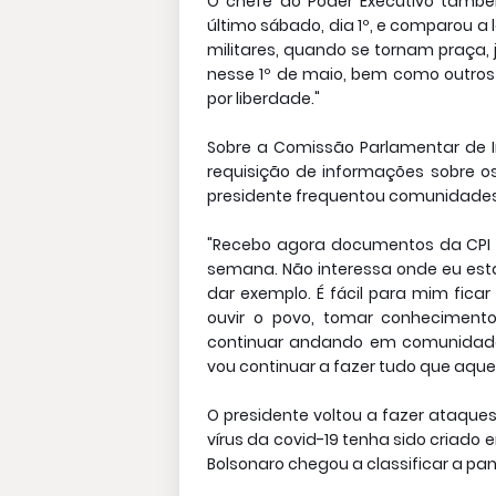
O chefe do Poder Executivo també
último sábado, dia 1º, e comparou a 
militares, quando se tornam praça, 
nesse 1º de maio, bem como outros
por liberdade."
Sobre a Comissão Parlamentar de I
requisição de informações sobre os
presidente frequentou comunidades 
"Recebo agora documentos da CPI p
semana. Não interessa onde eu estav
dar exemplo. É fácil para mim ficar
ouvir o povo, tomar conheciment
continuar andando em comunidades
vou continuar a fazer tudo que aque
O presidente voltou a fazer ataque
vírus da covid-19 tenha sido criado
Bolsonaro chegou a classificar a p