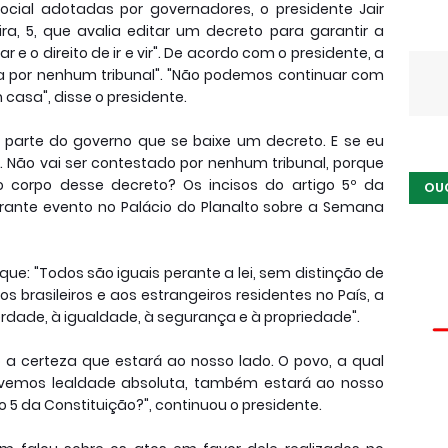
ocial adotadas por governadores, o presidente Jair
ra, 5, que avalia editar um decreto para garantir a
r e o direito de ir e vir". De acordo com o presidente, a
 por nenhum tribunal". "Não podemos continuar com
 casa", disse o presidente.
r parte do governo que se baixe um decreto. E se eu
. Não vai ser contestado por nenhum tribunal, porque
o corpo desse decreto? Os incisos do artigo 5º da
OU
urante evento no Palácio do Planalto sobre a Semana
z que: "Todos são iguais perante a lei, sem distinção de
 brasileiros e aos estrangeiros residentes no País, a
liberdade, à igualdade, à segurança e à propriedade".
o a certeza que estará ao nosso lado. O povo, a qual
devemos lealdade absoluta, também estará ao nosso
 5 da Constituição?", continuou o presidente.